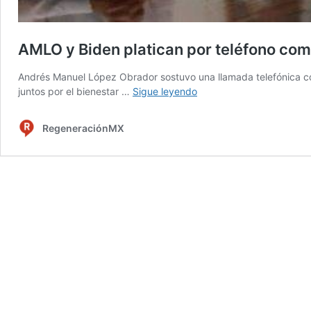
AMLO y Biden platican por teléfono co
Andrés Manuel López Obrador sostuvo una llamada telefónica con
AMLO
juntos por el bienestar …
Sigue leyendo
y
Biden
RegeneraciónMX
platican
por
teléfono
como
amigos