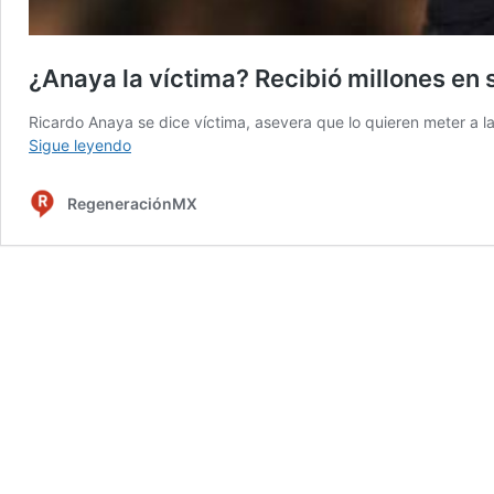
¿Anaya la víctima? Recibió millones en
Ricardo Anaya se dice víctima, asevera que lo quieren meter a 
¿Anaya
Sigue leyendo
la
víctima?
RegeneraciónMX
Recibió
millones
en
sobornos,
según
Lozoya