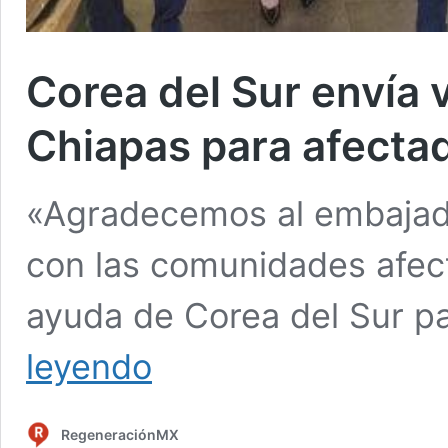
Corea del Sur envía 
Chiapas para afecta
«Agradecemos al embajado
con las comunidades afect
ayuda de Corea del Sur p
Corea
leyendo
del
Sur
envía
RegeneraciónMX
víveres