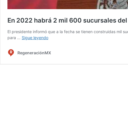
En 2022 habrá 2 mil 600 sucursales del
El presidente informó que a la fecha se tienen construidas mil s
En
para …
Sigue leyendo
2022
habrá
RegeneraciónMX
2
mil
600
sucursales
del
Banco
del
Bienestar:
AMLO