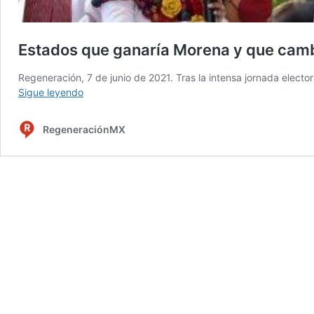
Estados que ganaría Morena y que camb
Regeneración, 7 de junio de 2021. Tras la intensa jornada elector
Estados
Sigue leyendo
que
ganaría
RegeneraciónMX
Morena
y
que
cambian
gobierno
según
el
PREP