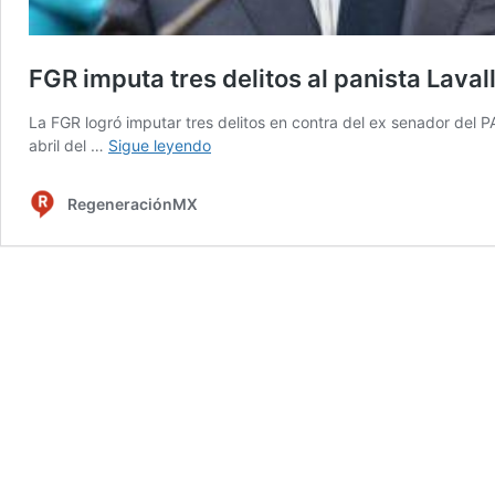
FGR imputa tres delitos al panista Lav
La FGR logró imputar tres delitos en contra del ex senador del
FGR
abril del …
Sigue leyendo
imputa
tres
RegeneraciónMX
delitos
al
panista
Lavalle
Maury
por
caso
Odebrecht