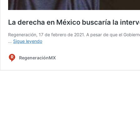
La derecha en México buscaría la inter
Regeneración, 17 de febrero de 2021. A pesar de que el Gobierno
La
…
Sigue leyendo
derecha
en
RegeneraciónMX
México
buscaría
la
intervención
de
EE.UU.
para
frenar
a
AMLO