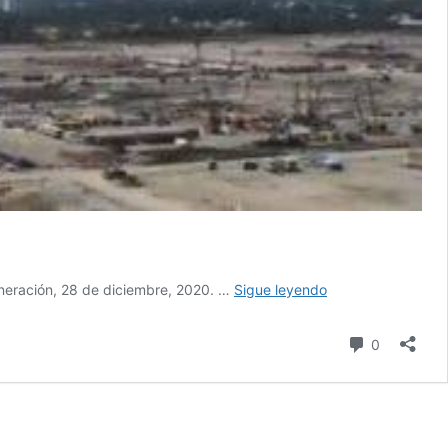
Sener
eneración, 28 de diciembre, 2020. …
Sigue leyendo
presenta
avances
comentari
0
de
la
refinería
Dos
Bocas