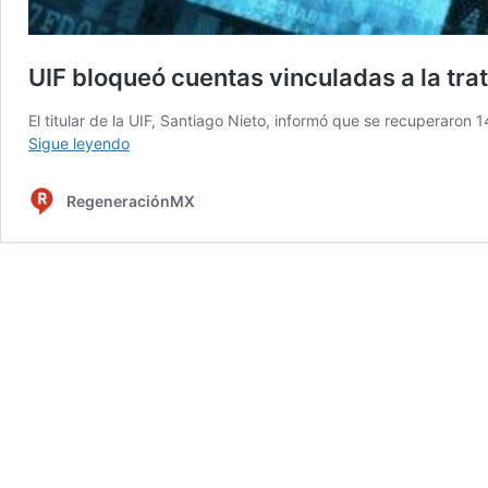
UIF bloqueó cuentas vinculadas a la tr
El titular de la UIF, Santiago Nieto, informó que se recuperaron 
UIF
Sigue leyendo
bloqueó
cuentas
RegeneraciónMX
vinculadas
a
la
trata
de
personas,
por
más
de
147
mdp