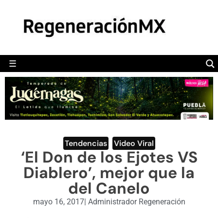
MÉXICO
POLÍTICA
MUNDO
☰
RegeneraciónMX
Sitio de noticias libre e independiente
CAMALEÓN
OPINIÓN
DEPORTES
ENGLISH SECTION
Tendencias
,
Video Viral
‘El Don de los Ejotes VS
VIDEOS
Diablero’, mejor que la
del Canelo
mayo 16, 2017
|
Administrador Regeneración