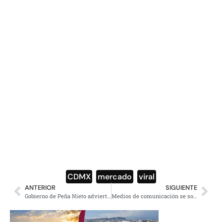
CDMX
,
mercado
,
viral
ANTERIOR
SIGUIENTE
Gobierno de Peña Nieto advierte a Corea del Norte sobre lanzamiento de misil
Medios de comunicación se solidarizan con #UnDíaSinPeriodismo por asesinatos a periodistas