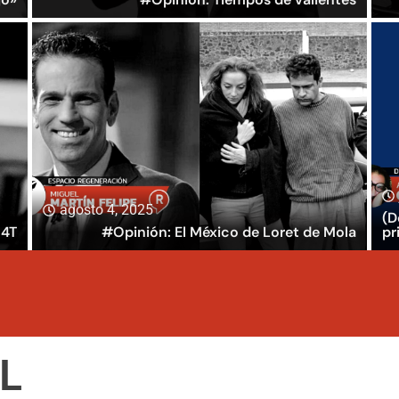
agosto 4, 2025
(D
 4T
#Opinión: El México de Loret de Mola
pr
L