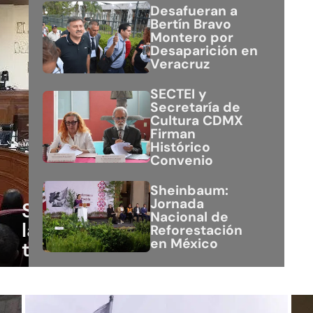
Desafueran a
Bertín Bravo
Montero por
Desaparición en
Veracruz
SECTEI y
Secretaría de
Cultura CDMX
Firman
Histórico
Convenio
Sheinbaum:
Jornada
SCJN avala derechos
Nacional de
laborales de
Reforestación
en México
trabajadores agrícolas