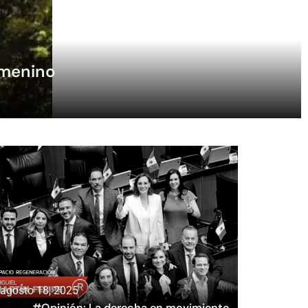
emenino
agosto 18, 2025
#Opinión: La derecha en movimiento