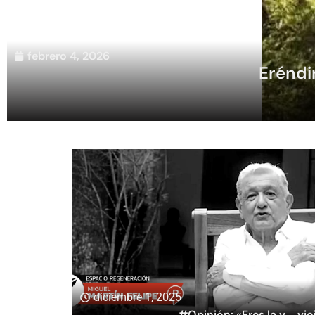
febrero 4, 2026
Eréndi
diciembre 1, 2025
#Opinión: «Eres la v…, vie