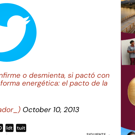
firme o desmienta, si pactó con
eforma energética: el pacto de la
ador_)
October 10, 2013
O
,
ldt
,
tuit
SIGUIENTE