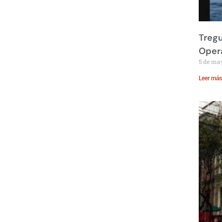
Treg
Opera
5 de ma
Leer más