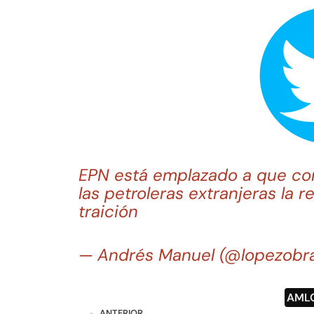
EPN está emplazado a que con
las petroleras extranjeras la r
traición
— Andrés Manuel (@lopezobr
AML
ANTERIOR