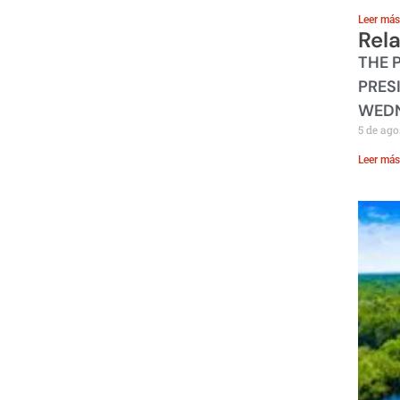
Leer más
Rel
THE 
PRES
WEDN
5 de ago
Leer más