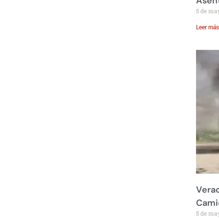
Asent
5 de ma
Leer más
Verac
Cami
5 de ma