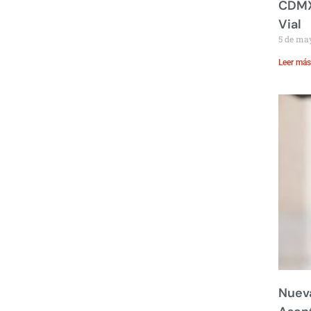
CDMX:
Vial
5 de ma
Leer más
Nueva