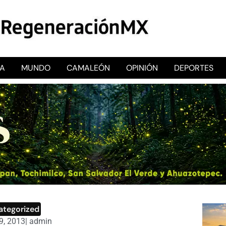
CA
MUNDO
CAMALEÓN
OPINIÓN
DEPORTES
RegeneraciónMX
Sitio de noticias libre e independiente
ategorized
9, 2013
|
admin