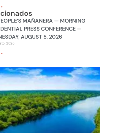
 »
acionados
PEOPLE’S MAÑANERA — MORNING
IDENTIAL PRESS CONFERENCE —
ESDAY, AUGUST 5, 2026
sto, 2026
 »