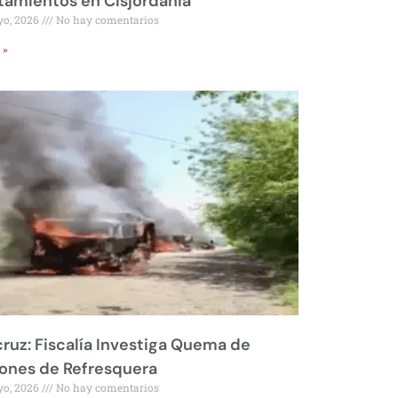
amientos en Cisjordania
yo, 2026
No hay comentarios
 »
ruz: Fiscalía Investiga Quema de
ones de Refresquera
yo, 2026
No hay comentarios