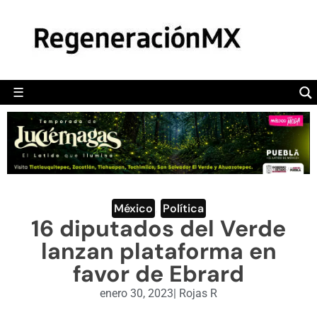
MÉXICO
POLÍTICA
MUNDO
☰
RegeneraciónMX
Sitio de noticias libre e independiente
CAMALEÓN
OPINIÓN
DEPORTES
ENGLISH SECTION
México
,
Política
16 diputados del Verde
VIDEOS
lanzan plataforma en
favor de Ebrard
enero 30, 2023
|
Rojas R