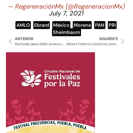
— RegeneraciónMx (@RegeneracionMx)
July 7, 2021
AMLO
,
Ebrard
,
México
,
Morena
,
PAN
,
PRI
,
Sheimbaum
ANTERIOR
SIGUIENTE
Hacienda gana doble premio internacional por manejo de deuda externa
Muere Federico Gutiérrez, joven piloto de NASCAR en accidente automovilístico