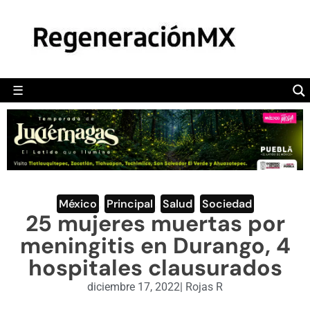
MÉXICO
POLÍTICA
MUNDO
☰
RegeneraciónMX
Sitio de noticias libre e independiente
CAMALEÓN
OPINIÓN
DEPORTES
ENGLISH SECTION
México
,
Principal
,
Salud
,
Sociedad
25 mujeres muertas por
VIDEOS
meningitis en Durango, 4
hospitales clausurados
diciembre 17, 2022
|
Rojas R