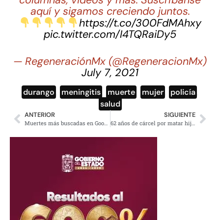
aquí y sigamos creciendo juntos.
https://t.co/300FdMAhxy
pic.twitter.com/I4TQRaiDy5
— RegeneraciónMx (@RegeneracionMx)
July 7, 2021
durango
,
meningitis
,
muerte
,
mujer
,
policía
,
salud
ANTERIOR
SIGUIENTE
Muertes más buscadas en Google; figuran Yrma Lydya, Diego Verdaguer y Debanhi
62 años de cárcel por matar hijastro de 4 años a golpes en Tlalnepantla