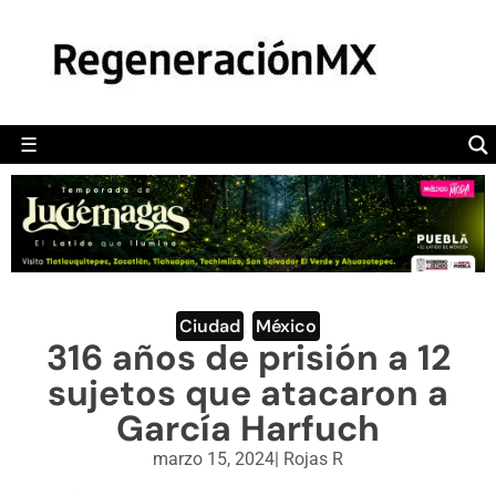
MÉXICO
POLÍTICA
MUNDO
☰
RegeneraciónMX
Sitio de noticias libre e independiente
CAMALEÓN
OPINIÓN
DEPORTES
ENGLISH SECTION
Ciudad
,
México
316 años de prisión a 12
VIDEOS
sujetos que atacaron a
García Harfuch
marzo 15, 2024
|
Rojas R