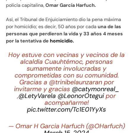
policía capitalina,
Omar García Harfuch.
Así, el Tribunal de Enjuiciamiento dio la pena máxima
por homicidio; es decir, 50 años por cada
una de las
personas que perdieron la vida y 33 años 4 meses
por la tentativa de
homicidio.
Hoy estuve con vecinas y vecinos de la
alcaldía Cuauhtémoc, personas
sumamente involucradas y
comprometidas con su comunidad.
Gracias a @trinibelaunzaran por
invitarme y gracias
@catymonreal_
,
@LetyVarela
@LeonorOtegui
por
acompañarme!
pic.twitter.com/Tc1E01YyXs
— Omar H Garcia Harfuch (@OHarfuch)
March 15, 2024