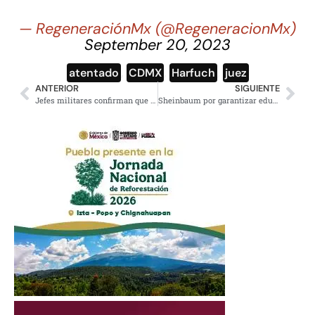
— RegeneraciónMx (@RegeneracionMx)
September 20, 2023
atentado
,
CDMX
,
Harfuch
,
juez
ANTERIOR
SIGUIENTE
Jefes militares confirman que Bolsonaro los instó a dar golpe de Estado
Sheinbaum por garantizar educación pública y los derechos de maestros