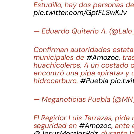
Estudillo, hay dos personas d
pic.twitter.com/GpfFLSwKJv
— Eduardo Quiterio A. (@Lalo
Confirman autoridades estatal
municipales de
#Amozoc
, tr
huachicoleros. A un costado d
encontró una pipa «pirata» y
hidrocarburo.
#Puebla
pic.tw
— Meganoticias Puebla (@M
El Regidor Luis Terrazas, pide
seguridad en
#Amozoc
, ante
@JesusMoralesRdz
, durante 