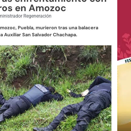
ros en Amozoc
inistrador Regeneración
Amozoc, Puebla, murieron tras una balacera
a Auxiliar San Salvador Chachapa.