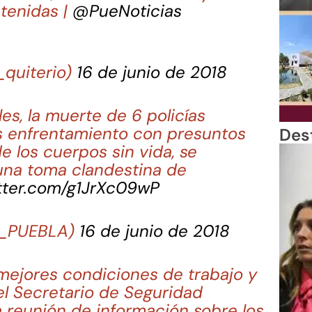
etenidas |
@PueNoticias
_quiterio)
16 de junio de 2018
es, la muerte de 6 policías
as enfrentamiento con presuntos
Des
e los cuerpos sin vida, se
 una toma clandestina de
itter.com/g1JrXc09wP
N_PUEBLA)
16 de junio de 2018
 mejores condiciones de trabajo y
 el Secretario de Seguridad
la reunión de información sobre los