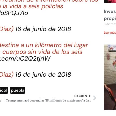
la vida a seis policías
Inves
CloSPQJ7Io
prop
8 de ma
Diaz)
16 de junio de 2018
Leer más
stina a un kilómetro del lugar
cuerpos sin vida de los seis
er.com/uC2Q2tjrIW
Diaz)
16 de junio de 2018
icol
,
puebla
SIGUIENTE
a
Trump amenazó con enviar ’25 millones de mexicanos’ a Japón