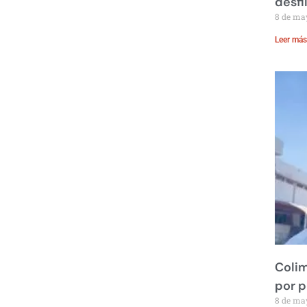
desfi
8 de ma
Leer más
Colim
por 
8 de ma