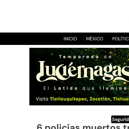
INICIO
MÉXICO
POLÍTI
Seguri
6 policías muertos 