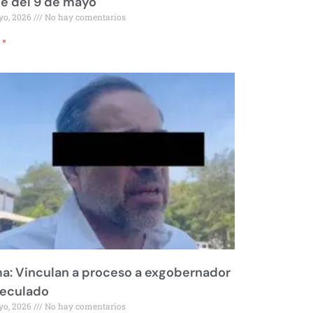
le del 9 de mayo
yo, 2026
No hay comentarios
 »
a: Vinculan a proceso a exgobernador
peculado
yo, 2026
No hay comentarios