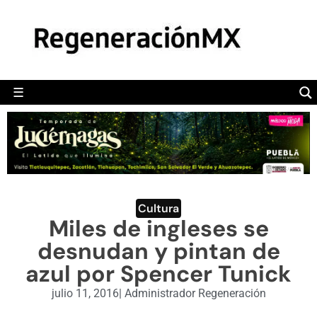
MÉXICO
POLÍTICA
MUNDO
☰
RegeneraciónMX
Sitio de noticias libre e independiente
CAMALEÓN
OPINIÓN
DEPORTES
ENGLISH SECTION
Cultura
Miles de ingleses se
VIDEOS
desnudan y pintan de
azul por Spencer Tunick
julio 11, 2016
|
Administrador Regeneración