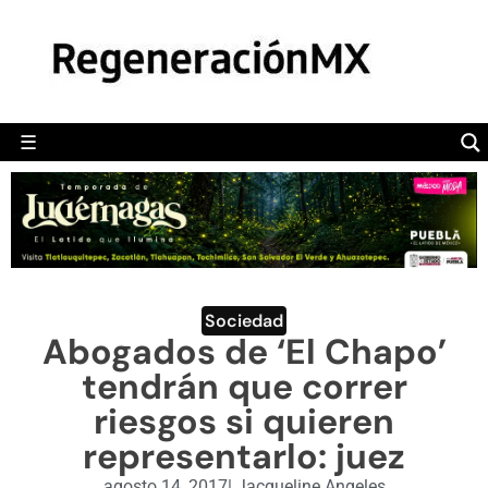
MÉXICO
POLÍTICA
MUNDO
☰
RegeneraciónMX
Sitio de noticias libre e independiente
CAMALEÓN
OPINIÓN
DEPORTES
ENGLISH SECTION
Sociedad
Abogados de ‘El Chapo’
VIDEOS
tendrán que correr
riesgos si quieren
representarlo: juez
agosto 14, 2017
|
Jacqueline Angeles