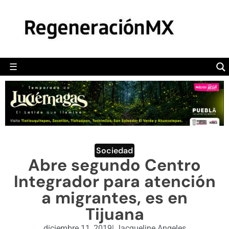
MÉXICO
POLÍTICA
MUNDO
☰
RegeneraciónMX
Sitio de noticias libre e independiente
CAMALEÓN
OPINIÓN
DEPORTES
ENGLISH SECTION
Sociedad
Abre segundo Centro
VIDEOS
Integrador para atención
a migrantes, es en
Tijuana
diciembre 11, 2019
|
Jacqueline Angeles