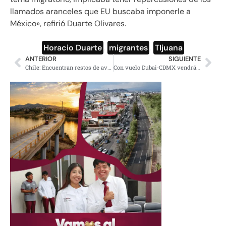
llamados aranceles que EU buscaba imponerle a
México», refirió Duarte Olivares.
Horacio Duarte
,
migrantes
,
TIjuana
ANTERIOR
SIGUIENTE
Chile: Encuentran restos de avión similar al Hércules desaparecido
Con vuelo Dubai-CDMX vendrán turistas de alto poder adquisitivo: Torruco