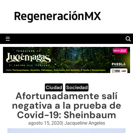
MÉXICO
POLÍTICA
MUNDO
☰
RegeneraciónMX
Sitio de noticias libre e independiente
CAMALEÓN
OPINIÓN
DEPORTES
ENGLISH SECTION
Ciudad
,
Sociedad
Afortunadamente salí
VIDEOS
negativa a la prueba de
Covid-19: Sheinbaum
agosto 15, 2020
|
Jacqueline Angeles