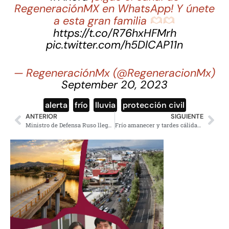
RegeneraciónMX en WhatsApp! Y únete
a esta gran familia
https://t.co/R76hxHFMrh
pic.twitter.com/h5DlCAP11n
— RegeneraciónMx (@RegeneracionMx)
September 20, 2023
alerta
,
frío
,
lluvia
,
protección civil
ANTERIOR
SIGUIENTE
Ministro de Defensa Ruso llega a Corea del Norte en medio de tensiones con Occidente
Frío amanecer y tardes cálidas, regiones con lluvias puntuales fuertes