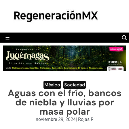
MÉXICO
POLÍTICA
MUNDO
☰
RegeneraciónMX
Sitio de noticias libre e independiente
CAMALEÓN
OPINIÓN
DEPORTES
ENGLISH SECTION
México
,
Sociedad
Aguas con el frío, bancos
VIDEOS
de niebla y lluvias por
masa polar
noviembre 29, 2024
|
Rojas R