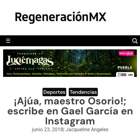
MÉXICO
POLÍTICA
MUNDO
☰
RegeneraciónMX
Sitio de noticias libre e independiente
CAMALEÓN
OPINIÓN
DEPORTES
ENGLISH SECTION
Deportes
,
Tendencias
¡Ajúa, maestro Osorio!;
VIDEOS
escribe en Gael García en
Instagram
junio 23, 2018
|
Jacqueline Angeles