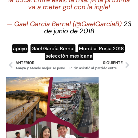
va a meter gol con la ingle!
— Gael Garcia Bernal (@GaelGarciaB)
23
de junio de 2018
apoyo
,
Gael García Bernal
,
Mundial Rusia 2018
,
selección mexicana
ANTERIOR
SIGUIENTE
Anaya y Meade mejor se ponen a ver el futbol; AMLO con ventaja, continúa trabajando
Putin asistió al partido entre México y Corea