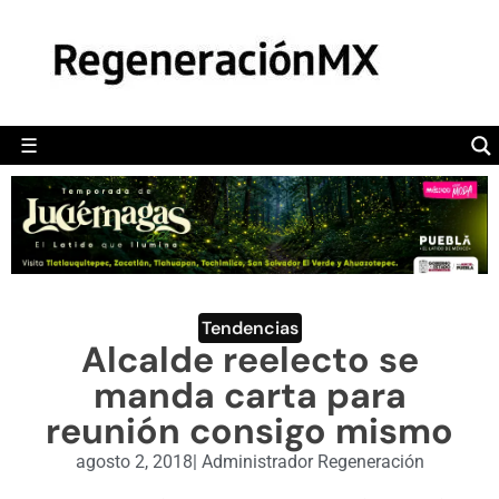
MÉXICO
POLÍTICA
MUNDO
☰
RegeneraciónMX
Sitio de noticias libre e independiente
CAMALEÓN
OPINIÓN
DEPORTES
ENGLISH SECTION
Tendencias
Alcalde reelecto se
VIDEOS
manda carta para
reunión consigo mismo
agosto 2, 2018
|
Administrador Regeneración