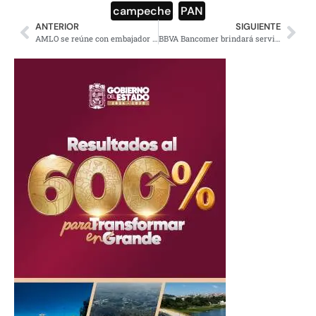
campeche
,
PAN
ANTERIOR
SIGUIENTE
AMLO se reúne con embajador de China en México
BBVA Bancomer brindará servicio a clientes por WhatsApp