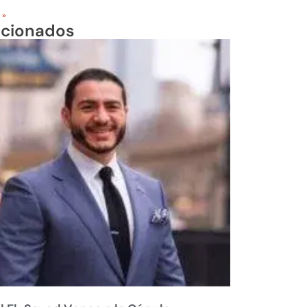
 »
acionados