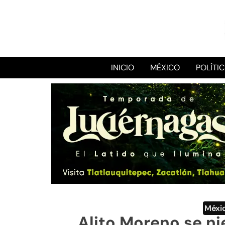
INICIO
MÉXICO
POLÍTI
Méxi
Alito Moreno se nie