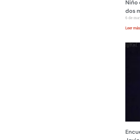
Niño 
dos 
6 de ma
Leer más
Encue