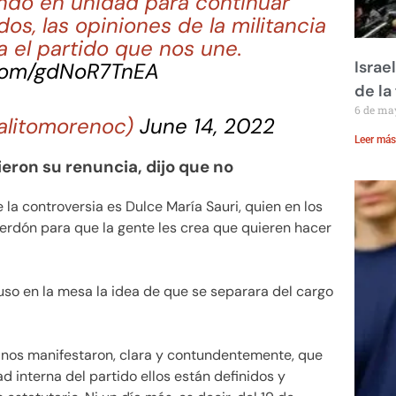
jando en unidad para continuar
dos, las opiniones de la militancia
 el partido que nos une.
Israe
.com/gdNoR7TnEA
de la 
6 de ma
alitomorenoc)
June 14, 2022
Leer más
ieron su renuncia, dijo que no
la controversia es Dulce María Sauri, quien en los
perdón para que la gente les crea que quieren hacer
uso en la mesa la idea de que se separara del cargo
l nos manifestaron, clara y contundentemente, que
ad interna del partido ellos están definidos y