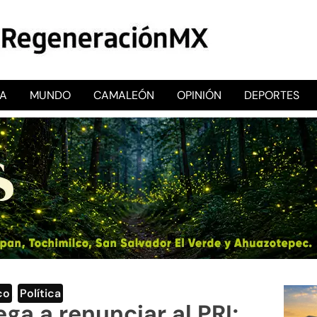
CA
MUNDO
CAMALEÓN
OPINIÓN
DEPORTES
RegeneraciónMX
Sitio de noticias libre e independiente
co
,
Política
ga a renunciar al PRI;