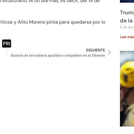
estatutario. Ni un día más, es decir, del 19 de
Trump
de la
ticos y Alito Moreno pinta para quedarse por lo
6 de ma
Leer más
PRI
SIGUIENTE
Alumno de secundaria apuñaló a compañero en el Edomex