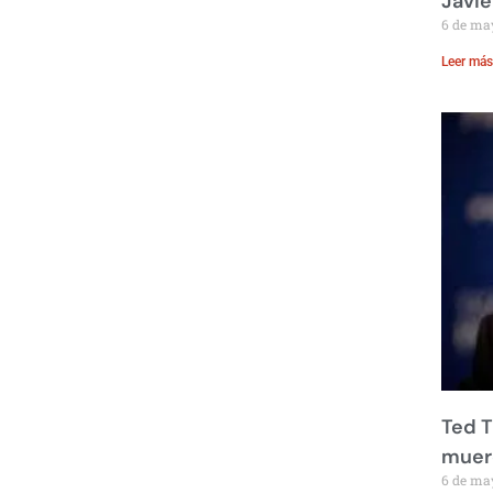
Javie
6 de ma
Leer más
Ted T
muere
6 de ma