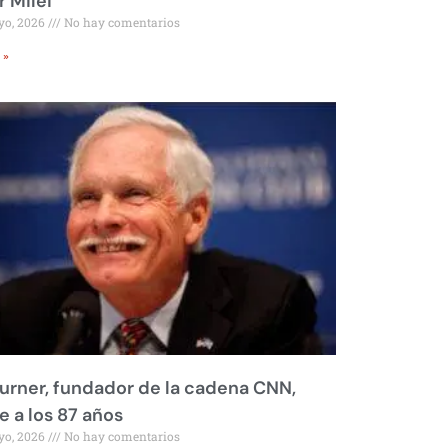
r Milei
yo, 2026
No hay comentarios
 »
urner, fundador de la cadena CNN,
 a los 87 años
yo, 2026
No hay comentarios