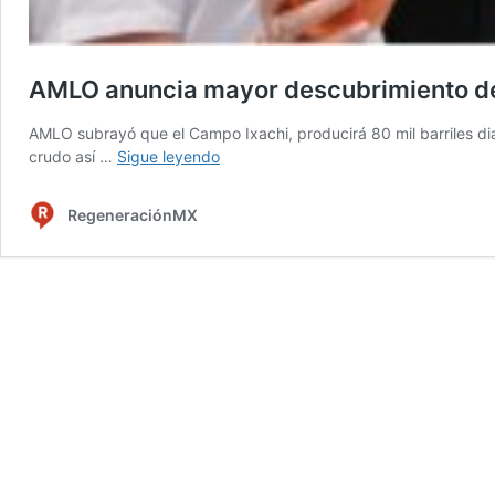
AMLO anuncia mayor descubrimiento de 
AMLO subrayó que el Campo Ixachi, producirá 80 mil barriles diar
AMLO
crudo así …
Sigue leyendo
anuncia
mayor
RegeneraciónMX
descubrimiento
de
reservas
petroleras
en
25
años