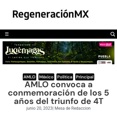
MÉXICO
POLÍTICA
MUNDO
☰
RegeneraciónMX
Sitio de noticias libre e independiente
CAMALEÓN
OPINIÓN
DEPORTES
ENGLISH SECTION
AMLO
,
México
,
Política
,
Principal
AMLO convoca a
VIDEOS
conmemoración de los 5
años del triunfo de 4T
junio 20, 2023
|
Mesa de Redaccion