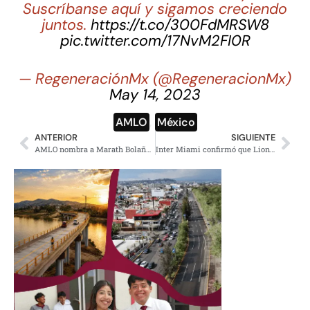
Suscríbanse aquí y sigamos creciendo
juntos.
https://t.co/300FdMRSW8
pic.twitter.com/17NvM2FI0R
— RegeneraciónMx (@RegeneracionMx)
May 14, 2023
AMLO
,
México
ANTERIOR
SIGUIENTE
AMLO nombra a Marath Bolaños como nuevo titular de la Secretaría del Trabajo
Inter Miami confirmó que Lionel Messi debutara en el partido contra Cruz Azul