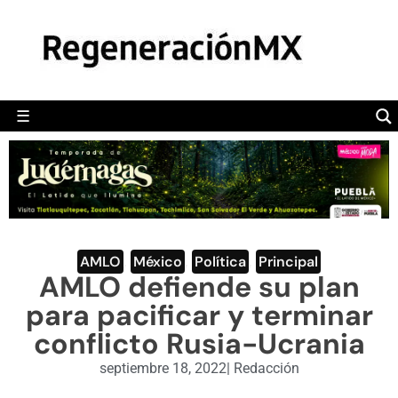
MÉXICO
POLÍTICA
MUNDO
☰
RegeneraciónMX
Sitio de noticias libre e independiente
CAMALEÓN
OPINIÓN
DEPORTES
ENGLISH SECTION
AMLO
,
México
,
Política
,
Principal
AMLO defiende su plan
VIDEOS
para pacificar y terminar
conflicto Rusia-Ucrania
septiembre 18, 2022
|
Redacción