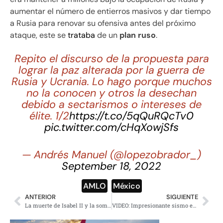
aumentar el número de entierros masivos y dar tiempo
a Rusia para renovar su ofensiva antes del próximo
ataque, este se
trataba
de un
plan ruso
.
Repito el discurso de la propuesta para
lograr la paz alterada por la guerra de
Rusia y Ucrania. Lo hago porque muchos
no la conocen y otros la desechan
debido a sectarismos o intereses de
élite. 1/2
https://t.co/5qQuRQcTv0
pic.twitter.com/cHqXowjSfs
— Andrés Manuel (@lopezobrador_)
September 18, 2022
AMLO
,
México
ANTERIOR
SIGUIENTE
La muerte de Isabel II y la sombra del colonialismo
VIDEO: Impresionante sismo en Taiwan de 6.9 grados; peces alertaron del movimiento