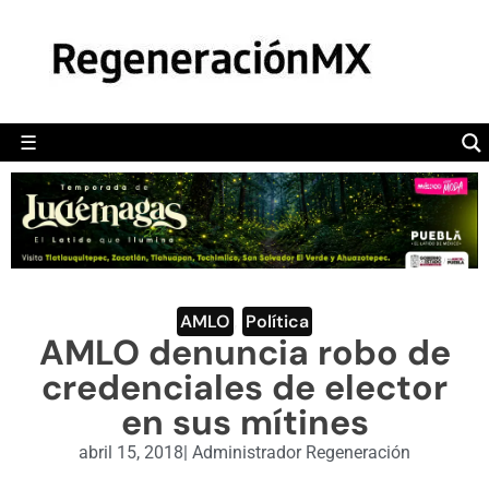
MÉXICO
POLÍTICA
MUNDO
☰
RegeneraciónMX
Sitio de noticias libre e independiente
CAMALEÓN
OPINIÓN
DEPORTES
ENGLISH SECTION
AMLO
,
Política
AMLO denuncia robo de
VIDEOS
credenciales de elector
en sus mítines
abril 15, 2018
|
Administrador Regeneración