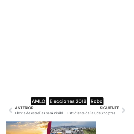
AMLO
,
Elecciones 2018
,
Robo
ANTERIOR
SIGUIENTE
Lluvia de estrellas será visible el 22 de abril
Estudiante de la UdeG no presenta examen profesional, por no vestir ‘adecuadamente’