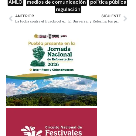
AMLO
,
medios de comunicación
,
política pública
,
regulación
ANTERIOR
SIGUIENTE
La lucha contra el huachicol evita pérdidas por 164 mdp diarios: AMLO
El Universal y Reforma, los pinochos de la semana