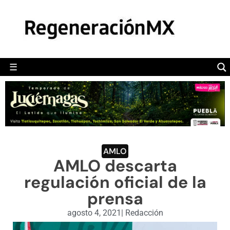
MÉXICO
POLÍTICA
MUNDO
☰
RegeneraciónMX
Sitio de noticias libre e independiente
CAMALEÓN
OPINIÓN
DEPORTES
ENGLISH SECTION
AMLO
AMLO descarta
VIDEOS
regulación oficial de la
prensa
agosto 4, 2021
|
Redacción