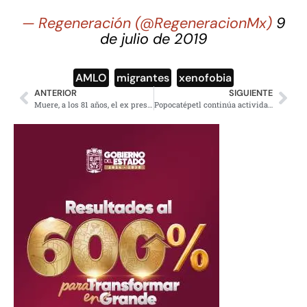
— Regeneración (@RegeneracionMx)
9
de julio de 2019
AMLO
,
migrantes
,
xenofobia
ANTERIOR
SIGUIENTE
Muere, a los 81 años, el ex presidente argentino Fernando de la Rúa
Popocatépetl continúa actividad, registra fumarola de 1.5 km