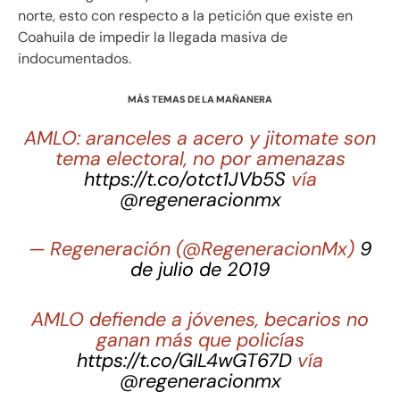
norte, esto con respecto a la petición que existe en
Coahuila de impedir la llegada masiva de
indocumentados.
MÁS TEMAS DE LA MAÑANERA
AMLO: aranceles a acero y jitomate son
tema electoral, no por amenazas
https://t.co/otct1JVb5S
vía
@regeneracionmx
— Regeneración (@RegeneracionMx)
9
de julio de 2019
AMLO defiende a jóvenes, becarios no
ganan más que policías
https://t.co/GIL4wGT67D
vía
@regeneracionmx