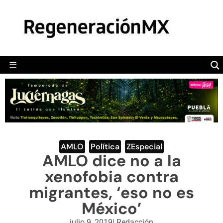
MÉXICO
POLÍTICA
MUNDO
☰
RegeneraciónMX
Sitio de noticias libre e independiente
CAMALEÓN
OPINIÓN
DEPORTES
ENGLISH SECTION
AMLO
,
Política
,
ZEspecial
AMLO dice no a la
VIDEOS
xenofobia contra
migrantes, ‘eso no es
México’
julio 9, 2019
|
Redacción