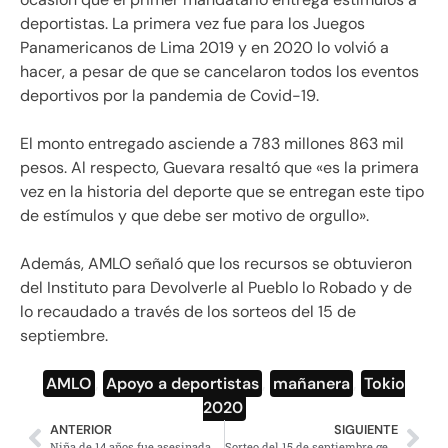
deportistas. La primera vez fue para los Juegos
Panamericanos de Lima 2019 y en 2020 lo volvió a
hacer, a pesar de que se cancelaron todos los eventos
deportivos por la pandemia de Covid-19.
El monto entregado asciende a
783 millones 863 mil
pesos. Al respecto, Guevara resaltó que «
es la primera
vez en la historia del deporte que se entregan este tipo
de estímulos y que debe ser motivo de orgullo».
Además, AMLO señaló que los recursos se obtuvieron
del Instituto para Devolverle al Pueblo lo Robado y de
lo recaudado a través de los sorteos del 15 de
septiembre.
AMLO
,
Apoyo a deportistas
,
mañanera
,
Tokio
2020
ANTERIOR
SIGUIENTE
Niña de 14 años fue asesinada por su novio en Veracruz
Sorteo del 15 de septiembre generó ganancias por más de 153 mdp: Lotería Nacional