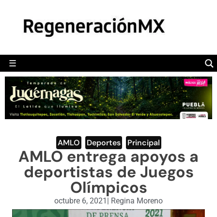
MÉXICO
POLÍTICA
MUNDO
☰
RegeneraciónMX
Sitio de noticias libre e independiente
CAMALEÓN
OPINIÓN
DEPORTES
ENGLISH SECTION
AMLO
,
Deportes
,
Principal
AMLO entrega apoyos a
VIDEOS
deportistas de Juegos
Olímpicos
octubre 6, 2021
|
Regina Moreno