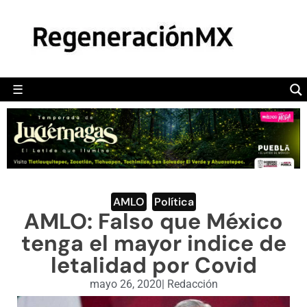
MÉXICO
POLÍTICA
MUNDO
☰
RegeneraciónMX
Sitio de noticias libre e independiente
CAMALEÓN
OPINIÓN
DEPORTES
ENGLISH SECTION
AMLO
,
Política
AMLO: Falso que México
VIDEOS
tenga el mayor indice de
letalidad por Covid
mayo 26, 2020
|
Redacción