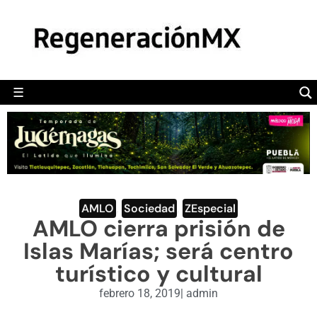
MÉXICO
POLÍTICA
MUNDO
☰
RegeneraciónMX
Sitio de noticias libre e independiente
CAMALEÓN
OPINIÓN
DEPORTES
ENGLISH SECTION
AMLO
,
Sociedad
,
ZEspecial
AMLO cierra prisión de
VIDEOS
Islas Marías; será centro
turístico y cultural
febrero 18, 2019
|
admin