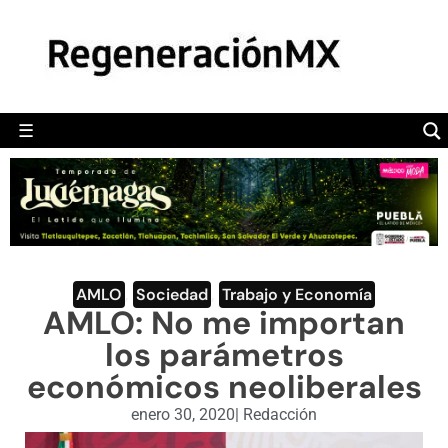
MÉXICO
POLÍTICA
MUNDO
☰
RegeneraciónMX
Sitio de noticias libre e independiente
CAMALEÓN
OPINIÓN
DEPORTES
ENGLISH SECTION
AMLO
,
Sociedad
,
Trabajo y Economía
AMLO: No me importan
VIDEOS
los parámetros
económicos neoliberales
enero 30, 2020
|
Redacción