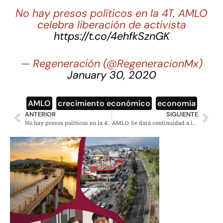
No hay presos políticos en la 4T, AMLO
celebra liberación de activista
https://t.co/4ehfkSznGK
— Regeneración (@RegeneracionMx)
January 30, 2020
AMLO
,
crecimiento económico
,
economia
ANTERIOR
SIGUIENTE
No hay presos políticos en la 4T, AMLO celebra liberación de activista
AMLO: Se dará continuidad a la lucha de Homero Gómez