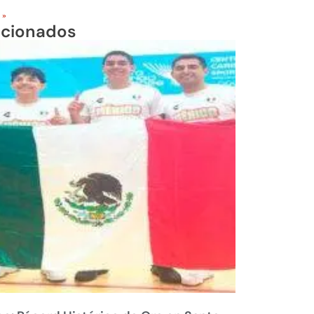
 »
acionados