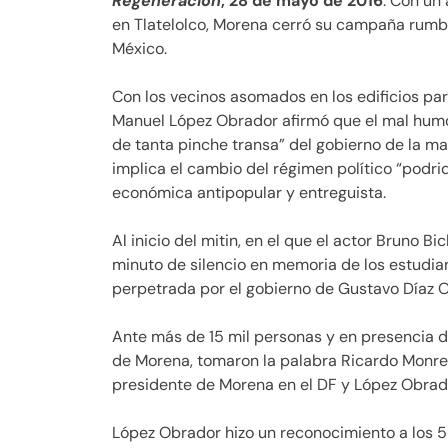
Regeneración
, 28 de mayo de 2016
. Con un 
en Tlatelolco, Morena cerró su campaña rumb
México.
Con los vecinos asomados en los edificios par
Manuel López Obrador afirmó que el mal humo
de tanta pinche transa” del gobierno de la m
implica el cambio del régimen político “podrido
económica antipopular y entreguista.
Al inicio del mitin, en el que el actor Bruno B
minuto de silencio en memoria de los estudia
perpetrada por el gobierno de Gustavo Díaz O
Ante más de 15 mil personas y en presencia 
de Morena, tomaron la palabra Ricardo Monrea
presidente de Morena en el DF y López Obrad
López Obrador hizo un reconocimiento a los 