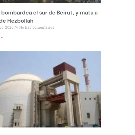
l bombardea el sur de Beirut, y mata a
 de Hezbollah
yo, 2026
No hay comentarios
 »