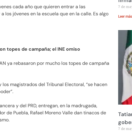
firma
enes cada año que quieren entrar a las
7 de ma
 los jóvenes en la escuela que en la calle. Es algo
Leer más
ron topes de campaña; el INE omiso
 PAN ya rebasaron por mucho los topes de campaña
y los magistrados del Tribunal Electoral, “se hacen
poder”.
ancera y del PRD, entregan, en la madrugada,
dor de Puebla, Rafael Moreno Valle dan tinacos de
Tatia
ismo.
gobe
7 de ma