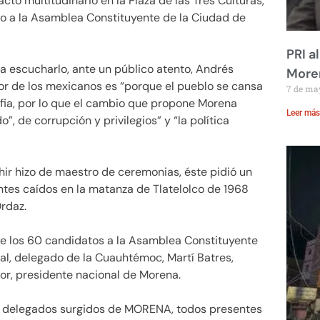
acto multitudinario en la Plaza de las Tres Culturas,
o a la Asamblea Constituyente de la Ciudad de
PRI a
a escucharlo, ante un público atento, Andrés
Moren
r de los mexicanos es “porque el pueblo se cansa
7 de ma
afia, por lo que el cambio que propone Morena
Leer más
”, de corrupción y privilegios” y “la política
ichir hizo de maestro de ceremonias, éste pidió un
ntes caídos en la matanza de Tlatelolco de 1968
rdaz.
de los 60 candidatos a la Asamblea Constituyente
l, delegado de la Cuauhtémoc, Martí Batres,
or, presidente nacional de Morena.
5 delegados surgidos de MORENA, todos presentes