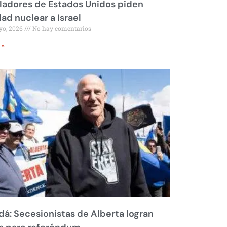
ladores de Estados Unidos piden
dad nuclear a Israel
yo, 2026
No hay comentarios
 »
á: Secesionistas de Alberta logran