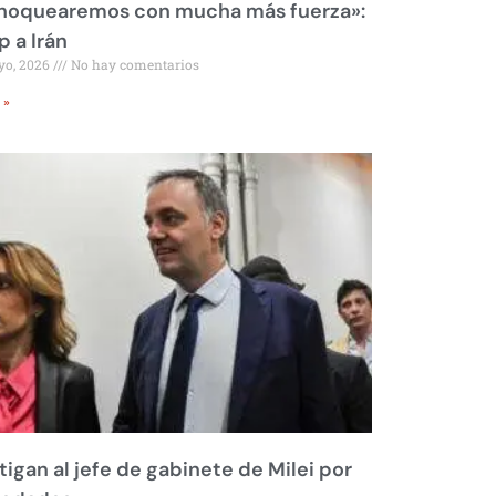
 noquearemos con mucha más fuerza»:
 a Irán
yo, 2026
No hay comentarios
 »
tigan al jefe de gabinete de Milei por