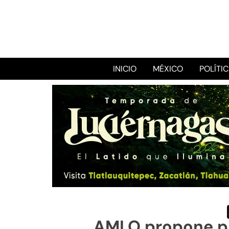
INICIO
MÉXICO
POLÍTI
AMLO propone pl