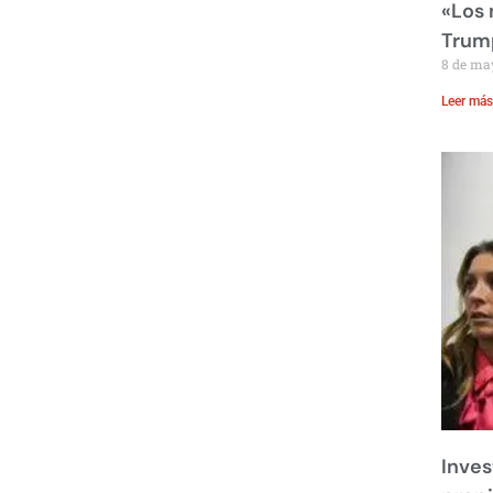
«Los
Trump
8 de ma
Leer más
Inves