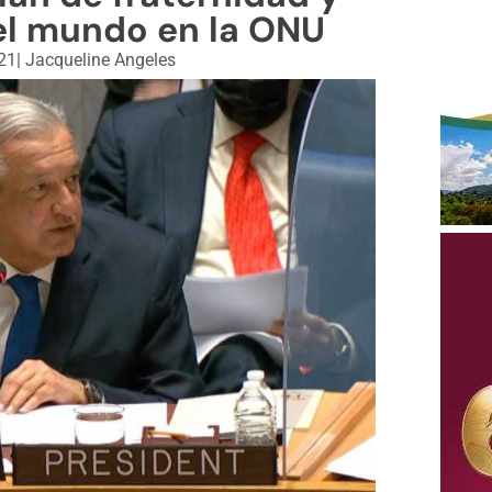
el mundo en la ONU
21
|
Jacqueline Angeles