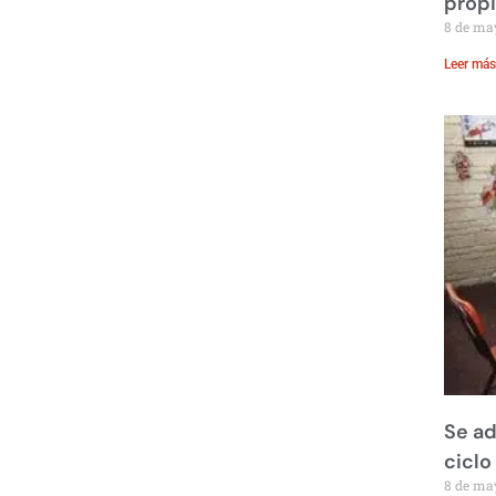
prop
8 de ma
Leer más
Se ad
ciclo
8 de ma