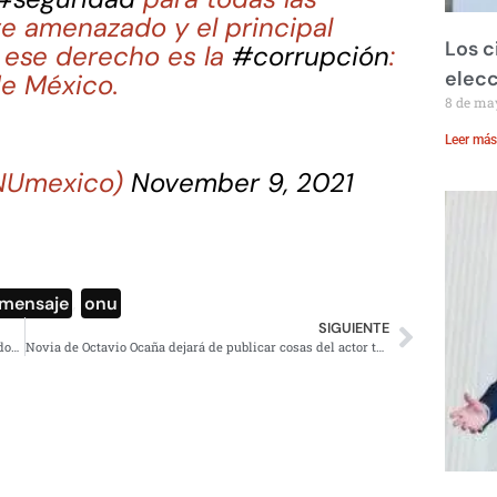
ve amenazado y el principal
Los c
e ese derecho es la
#corrupción
:
elecc
e México.
8 de ma
Leer más
INUmexico)
November 9, 2021
mensaje
,
onu
SIGUIENTE
Salón de fiestas es construido sobre un poste de luz en Edomex
Novia de Octavio Ocaña dejará de publicar cosas del actor tras ser atacada en redes sociales