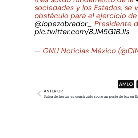
sociedades y los Estados, se 
obstáculo para el ejercicio d
@lopezobrador_
Presidente d
pic.twitter.com/8JM5G1BJIs
— ONU Noticias México (@C
AMLO
,
ANTERIOR