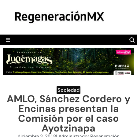
MÉXICO
POLÍTICA
MUNDO
☰
RegeneraciónMX
Sitio de noticias libre e independiente
CAMALEÓN
OPINIÓN
DEPORTES
ENGLISH SECTION
Sociedad
AMLO, Sánchez Cordero y
VIDEOS
Encinas presentan la
Comisión por el caso
Ayotzinapa
diciembre 3, 2018
|
Administrador Regeneración