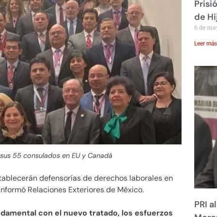
Prisi
de Hi
6 de ma
Leer más
n sus 55 consulados en EU y Canadá
stablecerán defensorías de derechos laborales en
nformó Relaciones Exteriores de México.
PRI a
ndamental con el nuevo tratado, los esfuerzos