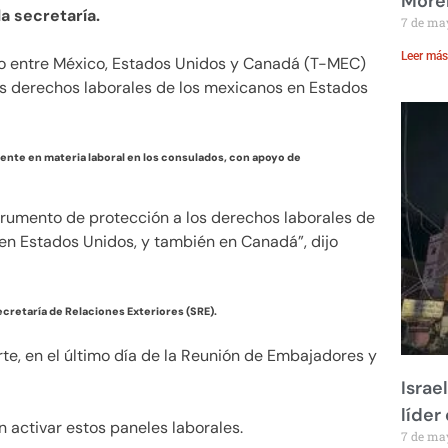
Moren
la secretaría.
7 de ma
Leer más
do entre México, Estados Unidos y Canadá (T-MEC)
os derechos laborales de los mexicanos en Estados
nte en materia laboral en los consulados, con apoyo de
umento de protección a los derechos laborales de
 en Estados Unidos, y también en Canadá”, dijo
ecretaría de Relaciones Exteriores (SRE).
AMLO
rte, en el último día de la Reunión de Embajadores y
Israe
líder
 activar estos paneles laborales.
7 de ma