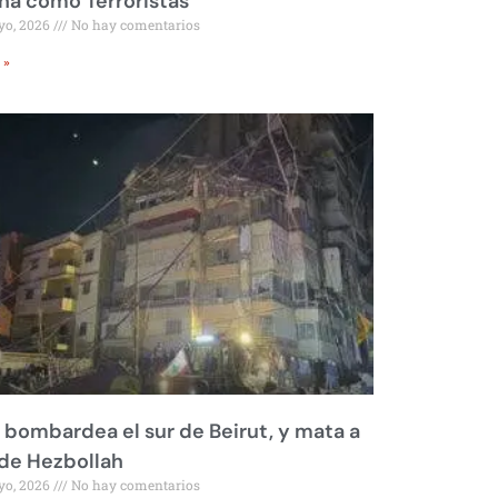
a como Terroristas
yo, 2026
No hay comentarios
 »
l bombardea el sur de Beirut, y mata a
 de Hezbollah
yo, 2026
No hay comentarios