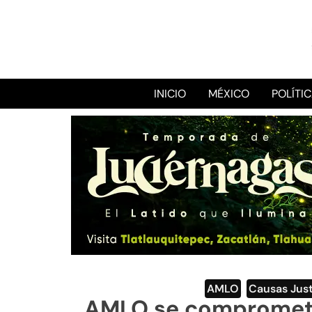
INICIO
MÉXICO
POLÍTI
AMLO
,
Causas Jus
AMLO se compromete