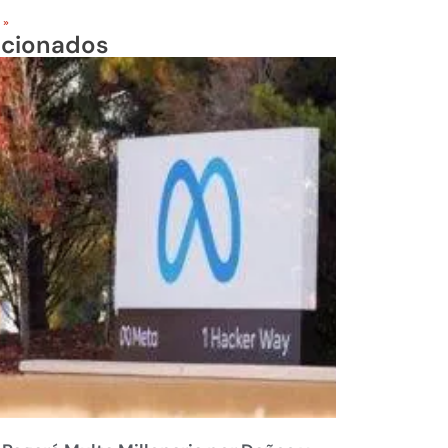
 »
acionados