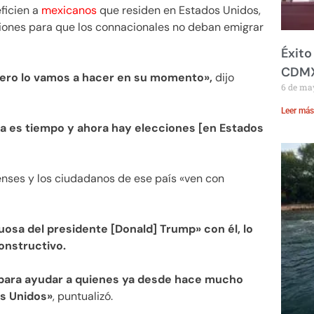
ficien a
mexicanos
que residen en Estados Unidos,
ciones para que los connacionales no deban emigrar
Éxito
CDM
pero lo vamos a hacer en su momento»,
dijo
6 de ma
Leer más
ica es tiempo y ahora hay elecciones [en Estados
nses y los ciudadanos de ese país «ven con
uosa del presidente [Donald] Trump» con él, lo
onstructivo.
 para ayudar a quienes ya desde hace mucho
os Unidos»
, puntualizó.