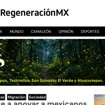
CA
MUNDO
CAMALEÓN
OPINIÓN
DEPORTES
RegeneraciónMX
Sitio de noticias libre e independiente
tas
,
Migración
,
Sociedad
 a apoyar a mexicanos