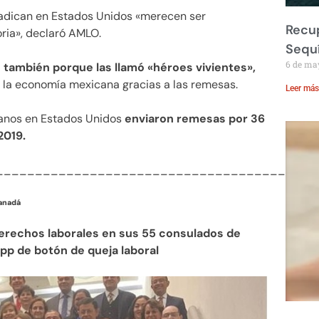
adican en Estados Unidos «merecen ser
Recup
oria», declaró AMLO.
Sequ
6 de ma
 también porque las llamó «héroes vivientes»,
a la economía mexicana gracias a las remesas.
Leer más
anos en Estados Unidos
enviaron remesas por 36
2019.
_________________________________________
Canadá
erechos laborales en sus 55 consulados de
pp de botón de queja laboral