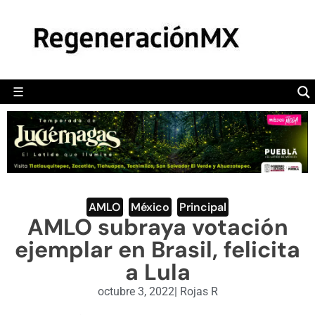
MÉXICO
POLÍTICA
MUNDO
☰
RegeneraciónMX
Sitio de noticias libre e independiente
CAMALEÓN
OPINIÓN
DEPORTES
ENGLISH SECTION
AMLO
,
México
,
Principal
AMLO subraya votación
VIDEOS
ejemplar en Brasil, felicita
a Lula
octubre 3, 2022
|
Rojas R