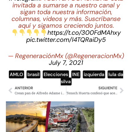
invitada a sumarse a nuestro canal y
sigan toda nuestra información,
columnas, videos y más. Suscríbanse
aquí y sigamos creciendo juntos.
https://t.co/300FdMAhxy
pic.twitter.com/I4TQRaiDy5
— RegeneraciónMx (@RegeneracionMx)
July 7, 2021
AMLO
,
brasil
,
Elecciones
,
INE
,
izquierda
,
lula da
silva
ANTERIOR
SIGUIENTE
Crean pan de Alfredo Adame inspirado en la golpiza que recibió
Tenoch Huerta confesó que aceptó el papel de Namor sin saber nadar; lo metieron a clases de natación