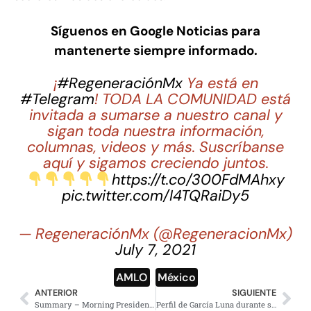
Síguenos en Google Noticias para
mantenerte siempre informado.
¡
#RegeneraciónMx
Ya está en
#Telegram
! TODA LA COMUNIDAD está
invitada a sumarse a nuestro canal y
sigan toda nuestra información,
columnas, videos y más. Suscríbanse
aquí y sigamos creciendo juntos.
https://t.co/300FdMAhxy
pic.twitter.com/I4TQRaiDy5
— RegeneraciónMx (@RegeneracionMx)
July 7, 2021
AMLO
,
México
ANTERIOR
SIGUIENTE
Summary – Morning Presidential Press Conference – Tuesday, September 19, 2023
Perfil de García Luna durante su paso en el gobierno, se transparentará: AMLO