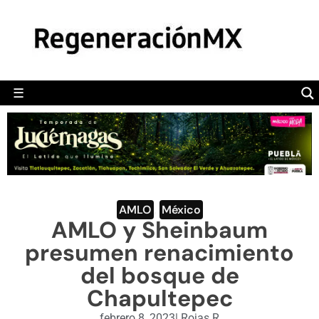
MÉXICO
POLÍTICA
MUNDO
☰
RegeneraciónMX
Sitio de noticias libre e independiente
CAMALEÓN
OPINIÓN
DEPORTES
ENGLISH SECTION
AMLO
,
México
AMLO y Sheinbaum
VIDEOS
presumen renacimiento
del bosque de
Chapultepec
febrero 8, 2023
|
Rojas R