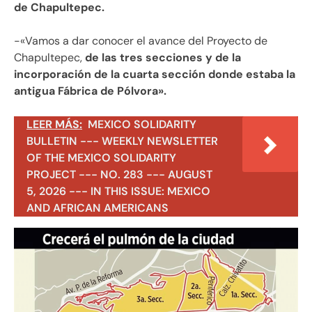
de Chapultepec.
-«Vamos a dar conocer el avance del Proyecto de
Chapultepec,
de las tres secciones y de la
incorporación de la cuarta sección donde estaba la
antigua Fábrica de Pólvora».
LEER MÁS:
MEXICO SOLIDARITY
BULLETIN --- WEEKLY NEWSLETTER
OF THE MEXICO SOLIDARITY
PROJECT --- NO. 283 --- AUGUST
5, 2026 --- IN THIS ISSUE: MEXICO
AND AFRICAN AMERICANS