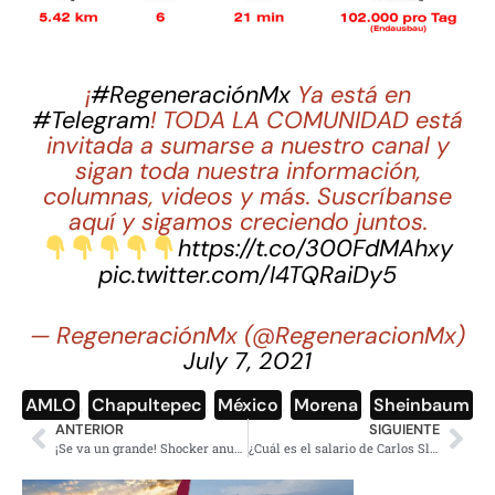
¡
#RegeneraciónMx
Ya está en
#Telegram
! TODA LA COMUNIDAD está
invitada a sumarse a nuestro canal y
sigan toda nuestra información,
columnas, videos y más. Suscríbanse
aquí y sigamos creciendo juntos.
https://t.co/300FdMAhxy
pic.twitter.com/I4TQRaiDy5
— RegeneraciónMx (@RegeneracionMx)
July 7, 2021
AMLO
,
Chapultepec
,
México
,
Morena
,
Sheinbaum
ANTERIOR
SIGUIENTE
¡Se va un grande! Shocker anuncia su retiro de la lucha libre profesional
¿Cuál es el salario de Carlos Slim?