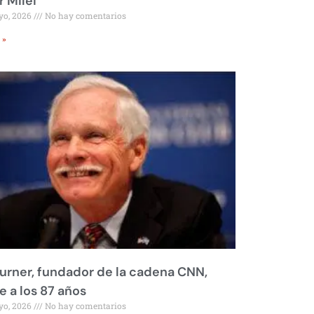
r Milei
yo, 2026
No hay comentarios
 »
urner, fundador de la cadena CNN,
 a los 87 años
yo, 2026
No hay comentarios