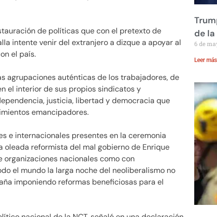
Trump
stauración de políticas que con el pretexto de
de la
lla intente venir del extranjero a dizque a apoyar al
6 de ma
n el país.
Leer más
las agrupaciones auténticas de los trabajadores, de
 el interior de sus propios sindicatos y
ependencia, justicia, libertad y democracia que
vimientos emancipadores.
les e internacionales presentes en la ceremonia
la oleada reformista del mal gobierno de Enrique
tre organizaciones nacionales como con
odo el mundo la larga noche del neoliberalismo no
nsaña imponiendo reformas beneficiosas para el
ítico nacional de la NCT, señaló en una declaración