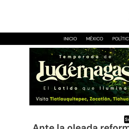
INICIO
MÉXICO
POLÍTI
S
Ante la oleada reform