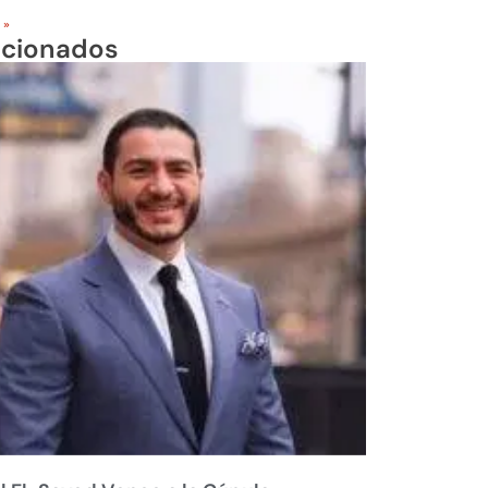
 »
acionados