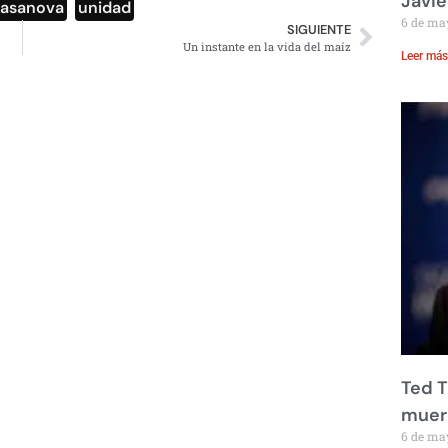
Javie
Casanova
,
unidad
6 de ma
SIGUIENTE
Un instante en la vida del maíz
Leer más
Ted T
muere
6 de ma