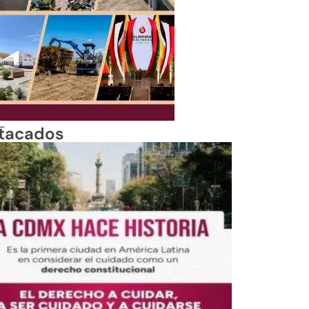
_
tacados