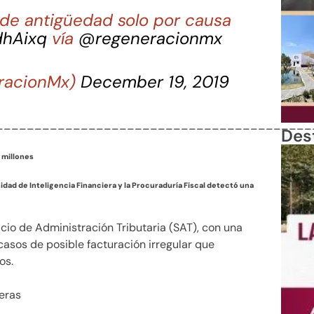
de antigüedad solo por causa
dhAixq
vía
@regeneracionmx
racionMx)
December 19, 2019
_________________________________________
Des
 millones
dad de Inteligencia Financiera y la Procuraduría Fiscal detectó una
icio de Administración Tributaria (SAT), con una
asos de posible facturación irregular que
os.