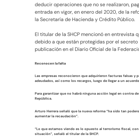
deducir operaciones que no se realizaron, pag
entrada en vigor, en enero del 2020, de la refo
la Secretaría de Hacienda y Crédito Público.
El titular de la SHCP mencionó en entrevista 
debido a que están protegidas por el secreto f
publicación en el Diario Oficial de la Federaci
Reconocen la falta
Las empresas reconocieron que adquirieron facturas falsas y po
adeudados, así como los recargos, luego de llegar a un acuerd
Para garantizar que no habrá ninguna acción legal en contra de 
República.
Arturo Herrera señaló que la nueva reforma “ha sido tan poder
aumentar la recaudación”.
“Lo que estamos viendo es lo opuesto al terrorismo fiscal, con 
situación”, señaló el titular de la SHCP.