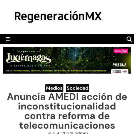
MÉXICO
POLÍTICA
MUNDO
☰
RegeneraciónMX
Sitio de noticias libre e independiente
CAMALEÓN
OPINIÓN
DEPORTES
ENGLISH SECTION
Medios
,
Sociedad
Anuncia AMEDI acción de
VIDEOS
inconstitucionalidad
contra reforma de
telecomunicaciones
julio 9, 2014
|
admin