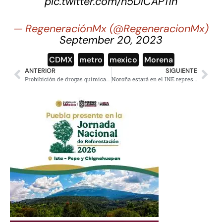
pic.twitter.com/h5DlCAP11n
— RegeneraciónMx (@RegeneracionMx)
September 20, 2023
CDMX
,
metro
,
mexico
,
Morena
ANTERIOR
SIGUIENTE
Prohibición de drogas químicas y vapeadores en nueva iniciativa de AMLO
Noroña estará en el INE representando al Partido del Trabajo