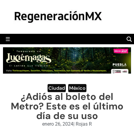
MÉXICO
POLÍTICA
MUNDO
☰
RegeneraciónMX
Sitio de noticias libre e independiente
CAMALEÓN
OPINIÓN
DEPORTES
ENGLISH SECTION
Ciudad
,
México
¿Adiós al boleto del
VIDEOS
Metro? Este es el último
día de su uso
enero 26, 2024
|
Rojas R