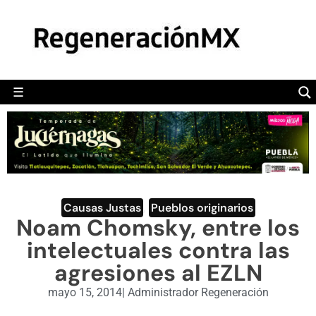
MÉXICO
POLÍTICA
MUNDO
☰
RegeneraciónMX
Sitio de noticias libre e independiente
CAMALEÓN
OPINIÓN
DEPORTES
ENGLISH SECTION
Causas Justas
,
Pueblos originarios
Noam Chomsky, entre los
VIDEOS
intelectuales contra las
agresiones al EZLN
mayo 15, 2014
|
Administrador Regeneración