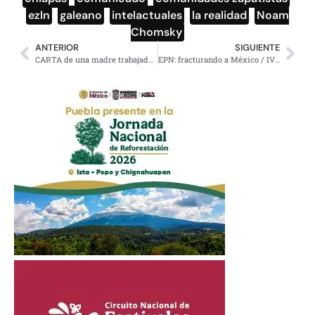
ezln
,
galeano
,
intelactuales
,
la realidad
,
Noam
Chomsky
ANTERIOR
SIGUIENTE
CARTA de una madre trabajadora a los maestros en lucha
EPN: fracturando a México / IV Por John Saxe-Fernández