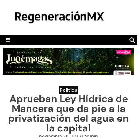
MÉXICO
POLÍTICA
MUNDO
☰
RegeneraciónMX
Sitio de noticias libre e independiente
CAMALEÓN
OPINIÓN
DEPORTES
ENGLISH SECTION
Política
Aprueban Ley Hídrica de
VIDEOS
Mancera que da pie a la
privatización del agua en
la capital
noviembre 26, 2017
|
admin