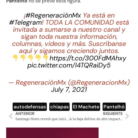
Pantelhó
no se prevé esta figura.
¡
#RegeneraciónMx
Ya está en
#Telegram
! TODA LA COMUNIDAD está
invitada a sumarse a nuestro canal y
sigan toda nuestra información,
columnas, videos y más. Suscríbanse
aquí y sigamos creciendo juntos.
https://t.co/300FdMAhxy
pic.twitter.com/I4TQRaiDy5
— RegeneraciónMx (@RegeneracionMx)
July 7, 2021
autodefensas
,
chiapas
,
El Machete
,
Pantelhó
ANTERIOR
SIGUIENTE
Santiago Nieto reveló que iniciarán con investigaciones por caso Pandora Papers
A la baja delitos de alto impacto en Puebla: Sedena