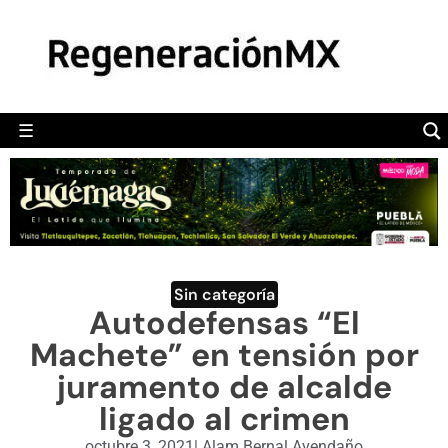
MÉXICO
POLÍTICA
MUNDO
☰
RegeneraciónMX
Sitio de noticias libre e independiente
CAMALEÓN
OPINIÓN
DEPORTES
ENGLISH SECTION
Sin categoría
Autodefensas “El
VIDEOS
Machete” en tensión por
juramento de alcalde
ligado al crimen
octubre 3, 2021
|
Alam Bernal Avendaño