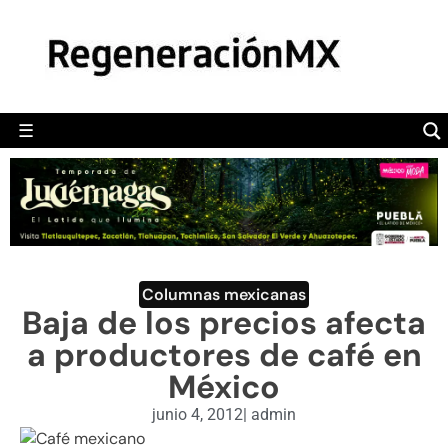
MÉXICO
POLÍTICA
MUNDO
☰
RegeneraciónMX
Sitio de noticias libre e independiente
CAMALEÓN
OPINIÓN
DEPORTES
ENGLISH SECTION
Columnas mexicanas
Baja de los precios afecta
VIDEOS
a productores de café en
México
junio 4, 2012
|
admin