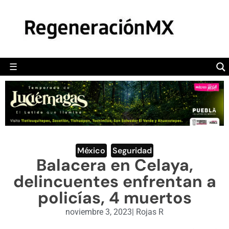
MÉXICO
POLÍTICA
MUNDO
☰
RegeneraciónMX
Sitio de noticias libre e independiente
CAMALEÓN
OPINIÓN
DEPORTES
ENGLISH SECTION
México
,
Seguridad
Balacera en Celaya,
VIDEOS
delincuentes enfrentan a
policías, 4 muertos
noviembre 3, 2023
|
Rojas R