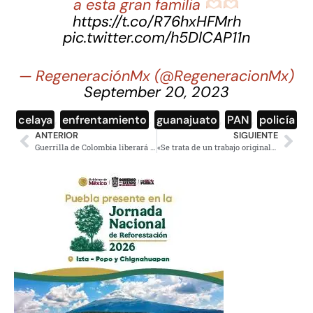
a esta gran familia
https://t.co/R76hxHFMrh
pic.twitter.com/h5DlCAP11n
— RegeneraciónMx (@RegeneracionMx)
September 20, 2023
celaya
,
enfrentamiento
,
guanajuato
,
PAN
,
policía
ANTERIOR
SIGUIENTE
Guerrilla de Colombia liberará al padre del futbolista Luis Díaz
«Se trata de un trabajo original»; UNAM desecha controversia por tésis de Sheinbaum